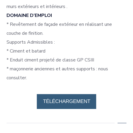
murs extérieurs et intérieurs .
DOMAINE D’EMPLOI
* Revêtement de façade extérieur en réalisant une
couche de finition.
Supports Admissibles :
* Ciment et batard
* Enduit ciment projeté de classe GP CSIII
* maçonnerie anciennes et autres supports : nous
consulter.
Fiche Technique
Rustika assila
TÉLÉCHARGEMENT